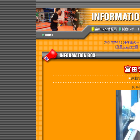
[
MG NOW！
] [
小学生の一
［
宮田ジムの一日
■
連載第
何を