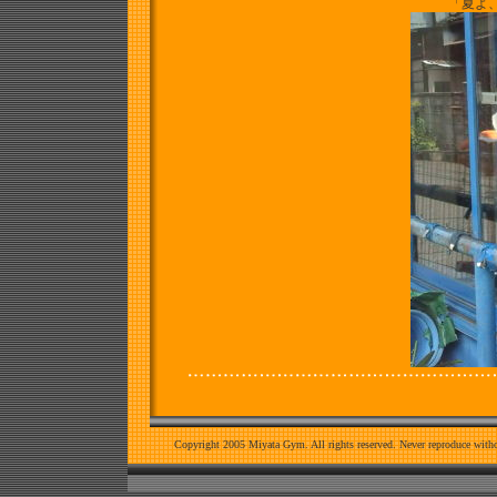
「夏よ
Copyright 2005 Miyata Gym. All rights reserved. Never reproduce witho