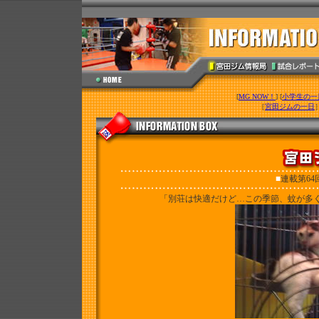
[
MG NOW！
] [
小学生の一
［
宮田ジムの一日
■
連載第64
「別荘は快適だけど…この季節、蚊が多