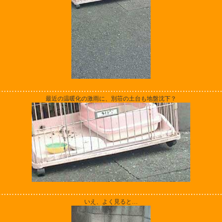
最近の温暖化の激雨に、別荘の土台も地盤沈下？
いえ、よく見ると…