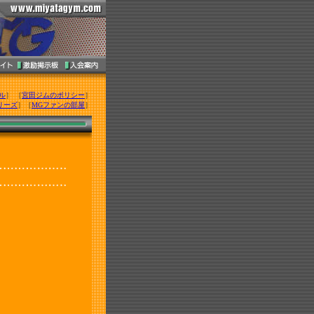
ル
］ ［
宮田ジムのポリシー
］
リーズ
］［
MGファンの部屋
］