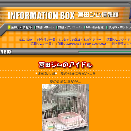
[
MG NOW！
] [
小学生の一日
] ［
スタッフの気まぐれダイアリー
］［
宮田ジムのアイド
［
宮田ジムの一日
］［
宮田ジムが100倍よくわかる20のQ&A
］［
戦う管理人シ
■
連載第48回
■
夏の別荘に異変が…巻
夏の別荘に異変が…