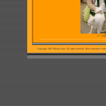
いっぽ
Copyright 2005 Miyata Gym. All rights reserved. Never reproduce witho