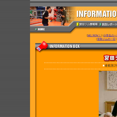
[
MG NOW！
] [
小学生の一
［
宮田ジムの一日
■
連載第2