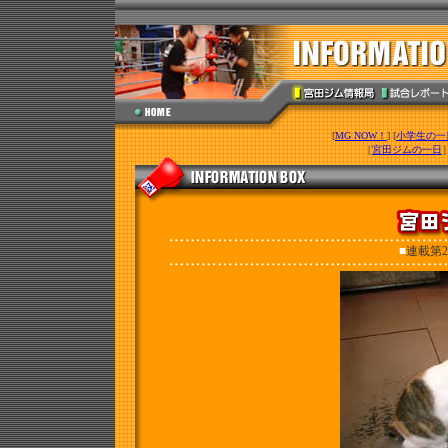
[
MG NOW！
] [
小学生の一
［
宮田ジムの一日
■
連載第2