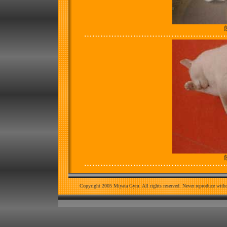
Copyright 2005 Miyata Gym. All rights reserved. Never reproduce witho