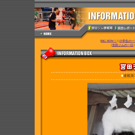
[
MG NOW！
] [
小学生の一
［
宮田ジムの一日
■
連載第1