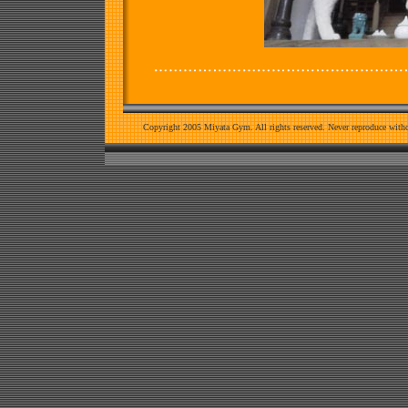
Copyright 2005 Miyata Gym. All rights reserved. Never reproduce witho